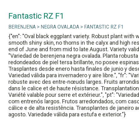
Fantastic RZ F1
BERENJENA > NEGRA OVALADA > FANTASTIC RZ F1
{"en": "Oval black eggplant variety. Robust plant with
smooth shiny skin, no thorns in the calyx and high re
end of June and from mid to late August. Variety valid
"Variedad de berenjena negra ovalada. Planta robust
redondeados de piel tersa brillante, no posee espinas e
Trasplantes desde enero hasta finales de junio y des
Variedad válida para invernadero y aire libre.", "fr": "V
robuste avec des entre-nœuds larges. Fruits arrondis à
dans le calice et de haute résistance. Transplantations 
Variété valable pour serre et extérieur.", "pt": "Varieda
com entrenós largos. Frutos arredondados, com casca
cálice e de alta resistência. Transplantes de janeiro 
agosto. Variedade válida para estufa e exterior."}