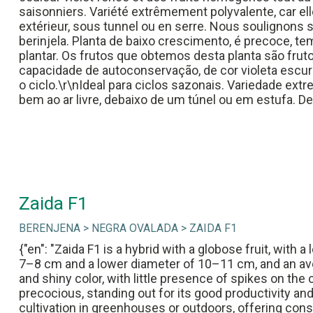
saisonniers. Variété extrêmement polyvalente, car e
extérieur, sous tunnel ou en serre. Nous soulignons sa
berinjela. Planta de baixo crescimento, é precoce, te
plantar. Os frutos que obtemos desta planta são frut
capacidade de autoconservação, de cor violeta escu
o ciclo.\r\nIdeal para ciclos sazonais. Variedade ext
bem ao ar livre, debaixo de um túnel ou em estufa. 
Zaida F1
BERENJENA > NEGRA OVALADA > ZAIDA F1
{"en": "Zaida F1 is a hybrid with a globose fruit, with
7–8 cm and a lower diameter of 10–11 cm, and an ave
and shiny color, with little presence of spikes on the c
precocious, standing out for its good productivity and 
cultivation in greenhouses or outdoors, offering cons