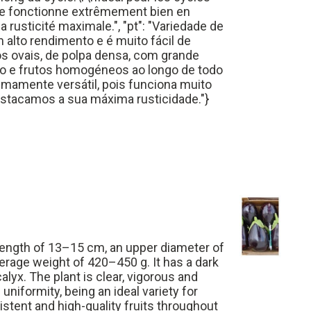
lle fonctionne extrêmement bien en
 rusticité maximale.", "pt": "Variedade de
m alto rendimento e é muito fácil de
os ovais, de polpa densa, com grande
ro e frutos homogéneos ao longo de todo
remamente versátil, pois funciona muito
Destacamos a sua máxima rusticidade."}
 a length of 13–15 cm, an upper diameter of
rage weight of 420–450 g. It has a dark
alyx. The plant is clear, vigorous and
uniformity, being an ideal variety for
istent and high-quality fruits throughout