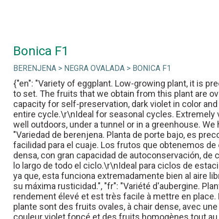
Bonica F1
BERENJENA > NEGRA OVALADA > BONICA F1
{"en": "Variety of eggplant. Low-growing plant, it is pr
to set. The fruits that we obtain from this plant are ov
capacity for self-preservation, dark violet in color 
entire cycle.\r\nIdeal for seasonal cycles. Extremely 
well outdoors, under a tunnel or in a greenhouse. We h
"Variedad de berenjena. Planta de porte bajo, es preco
facilidad para el cuaje. Los frutos que obtenemos de 
densa, con gran capacidad de autoconservación, de c
lo largo de todo el ciclo.\r\nIdeal para ciclos de est
ya que, esta funciona extremadamente bien al aire li
su máxima rusticidad.", "fr": "Variété d'aubergine. Pla
rendement élevé et est très facile à mettre en place
plante sont des fruits ovales, à chair dense, avec un
couleur violet foncé et des fruits homogènes tout au 