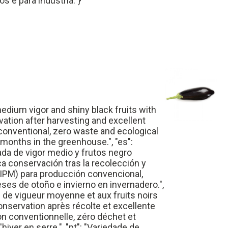
s e para indústria."}
 medium vigor and shiny black fruits with
vation after harvesting and excellent
conventional, zero waste and ecological
months in the greenhouse.", "es":
ada de vigor medio y frutos negro
ica conservación tras la recolección y
(IPM) para producción convencional,
ses de otoño e invierno en invernadero.",
ée de vigueur moyenne et aux fruits noirs
conservation après récolte et excellente
ion conventionnelle, zéro déchet et
iver en serre.", "pt": "Variedade de