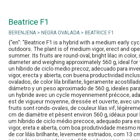
Beatrice F1
BERENJENA > NEGRA OVALADA > BEATRICE F1
{"en": "Beatrice F1 is a hybrid with a medium early cy
outdoors. The plant is of medium vigor, erect and ope
summer. Its fruits are round-oval, bright lilac in color,
diameter and weighing approximately 560 g, ideal for t
un híbrido de ciclo medio precoz, adecuado para inver
vigor, erecta y abierta, con buena productividad incl
ovalados, de color lila brillante, ligeramente acostill
diámetro y un peso aproximado de 560 g, ideales para 
un hybride avec un cycle moyennement précoce, adapté
est de vigueur moyenne, dressée et ouverte, avec u
fruits sont ronds-ovales, de couleur lilas vif, légère
cm de diamètre et pèsent environ 560 g, idéaux pour le
um híbrido de ciclo médio precoce, adequado para est
vigor, ereta e aberta, com boa produtividade mesmo n
de cor lilás brilhante, levemente estriados, com 13