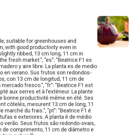
cle, suitable for greenhouses and
n, with good productivity even in
 slightly ribbed, 13 cm long, 11 cm in
he fresh market.", "es": "Beatrice F1 es
nadero y aire libre. La planta es de medio
uso en verano. Sus frutos son redondos-
ados, con 13 cm de longitud, 11 cm de
mercado fresco.", "fr": "Beatrice F1 est
 aux serres et à l'extérieur. La plante
ne bonne productivité même en été. Ses
ment côtelés, mesurent 13 cm de long, 11
 marché du frais.", "pt": "Beatrice F1 é
ufas e exteriores. A planta é de médio
o verão. Seus frutos são redondo-ovais,
 cm de comprimento, 11 cm de diâmetro e