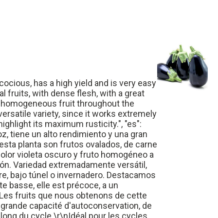
ecocious, has a high yield and is very easy
al fruits, with dense flesh, with a great
and homogeneous fruit throughout the
versatile variety, since it works extremely
ighlight its maximum rusticity.", "es":
z, tiene un alto rendimiento y una gran
esta planta son frutos ovalados, de carne
olor violeta oscuro y fruto homogéneo a
ación. Variedad extremadamente versátil,
bre, bajo túnel o invernadero. Destacamos
nte basse, elle est précoce, a un
. Les fruits que nous obtenons de cette
e grande capacité d'autoconservation, de
long du cycle.\r\nIdéal pour les cycles