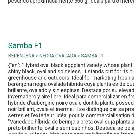
pesando aproximadamente 560 g, ideais para o mercad
Samba F1
BERENJENA > NEGRA OVALADA > SAMBA F1
{"en": "Hybrid oval black eggplant variety whose plant 
shiny black, oval and spineless. It stands out for it
greenhouse and outdoors. Ideal for marketing fresh and
berenjena negra ovalada híbrida cuya planta es de bue
brillante, ovalado y sin espinas. Destaca por su ele
invernadero y aire libre. Ideal para comercializar en fre
hybride d'aubergine noire ovale dont la plante possèd
noir brillant, ovale et inerme. Il se distingue par sa
serres et l'extérieur. Idéal pour la commercialisation du 
"Variedade híbrida de berinjela preta oval cuja planta
preto brilhante, oval e sem espinhos. Destaca-se pel