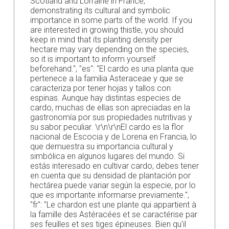
Scotland and Lorraine in France,
demonstrating its cultural and symbolic
importance in some parts of the world. If you
are interested in growing thistle, you should
keep in mind that its planting density per
hectare may vary depending on the species,
so it is important to inform yourself
beforehand.", "es": "El cardo es una planta que
pertenece a la familia Asteraceae y que se
caracteriza por tener hojas y tallos con
espinas. Aunque hay distintas especies de
cardo, muchas de ellas son apreciadas en la
gastronomía por sus propiedades nutritivas y
su sabor peculiar. \r\n\r\nEl cardo es la flor
nacional de Escocia y de Lorena en Francia, lo
que demuestra su importancia cultural y
simbólica en algunos lugares del mundo. Si
estás interesado en cultivar cardo, debes tener
en cuenta que su densidad de plantación por
hectárea puede variar según la especie, por lo
que es importante informarse previamente.",
"fr": "Le chardon est une plante qui appartient à
la famille des Astéracées et se caractérise par
ses feuilles et ses tiges épineuses. Bien qu'il