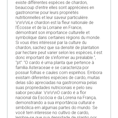
existe différentes espèces de chardon,
beaucoup d'entre elles sont appréciées en
gastronomie pour leurs propriétés
nutritionnelles et leur saveur particulière.
\r\n\r\nLe chardon est la fleur nationale de
l'Écosse et de la Lorraine en France,
démontrant son importance culturelle et
symbolique dans certaines régions du monde.
Si vous êtes intéressé par la culture du
chardon, sachez que sa densité de plantation
par hectare peut varier selon les espèces, il est
donc important de s'informer au préalable.",
"pt": "O cardo é uma planta que pertence à
família Asteraceae e se caracteriza por
possuir folhas e caules com espinhos. Embora
existam diferentes espécies de cardo, muitas
delas são apreciadas na gastronomia pelas
suas propriedades nutricionais e pelo seu
sabor peculiar. \r\n\r\nO cardo é a flor
nacional da Escócia e da Lorena na França,
demonstrando a sua importância cultural e
simbólica em algumas partes do mundo. Se
você tem interesse no cultivo de cardo,
lembre-se que sua densidade de plantio por