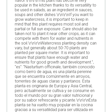
flavor.\r\n\r\nThis plant has become very
popular in the kitchen thanks to its versatility to
be used in salads, as an ingredient in sauces,
soups and other dishes.\r\n\r\nIf you want to
grow watercress, it is important to keep in
mind that this plant requires moist soil and
partial or full sun exposure. Care should also be
taken not to plant it near other crops, as it can
compete with them for water and nutrients in
the soil.\r\n\r\nWatercress planting density can
vary, but generally about 50-70 plants are
planted per square meter. It is important to
ensure that plants have enough water and
nutrients for good growth and development.",
"es": "Nasturtium officinale, también conocido
como berro de agua, es una planta perenne
que se encuentra comúnmente en arroyos,
torrentes de aguas claras y pantanos. Esta
planta es originaria de Europa y Asia Central,
pero actualmente se cultiva y se consume en
todo el mundo por su gran valor nutricional y
por su sabor refrescante y picante.\r\n\r\nEsta
planta se ha vuelto muy popular en la cocina
gracias a su versatilidad para ser utilizada en