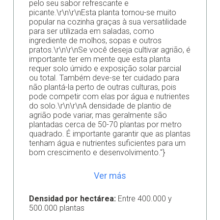
pelo seu sabor refrescante e
picante.\r\n\r\nEsta planta tornou-se muito
popular na cozinha graças à sua versatilidade
para ser utilizada em saladas, como
ingrediente de molhos, sopas e outros
pratos.\r\n\r\nSe você deseja cultivar agrião, é
importante ter em mente que esta planta
requer solo úmido e exposição solar parcial
ou total. Também deve-se ter cuidado para
não plantá-la perto de outras culturas, pois
pode competir com elas por água e nutrientes
do solo.\r\n\r\nA densidade de plantio de
agrião pode variar, mas geralmente são
plantadas cerca de 50-70 plantas por metro
quadrado. É importante garantir que as plantas
tenham água e nutrientes suficientes para um
bom crescimento e desenvolvimento."}
Ver más
Densidad por hectárea:
Entre 400.000 y
500.000 plantas