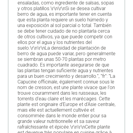
ensaladas, como ingrediente de salsas, sopas
y otros platillos.\r\n\r\nSi se desea cultivar
berro de agua, es importante tener en cuenta
que esta planta requiere un suelo húmedo y
una exposición al sol parcial o total. También
se debe tener cuidado de no plantarla cerca
de otros cultivos, ya que puede competir con
ellos por el agua y los nutrientes del
suelo.\r\n\r\nLa densidad de plantación de
berro de agua puede variar, pero generalmente
se siembran unas 50-70 plantas por metro
cuadrado. Es importante asegurarse de que
las plantas tengan suficiente agua y nutrientes
para un buen crecimiento y desarrollo.", "fr": "La
Capucine officinale, également connue sous le
nom de cresson, est une plante vivace que l'on
trouve couramment dans les ruisseaux, les
torrents d'eau claire et les marécages. Cette
plante est originaire d'Europe et d'Asie centrale,
mais elle est actuellement cultivée et
consommée dans le monde entier pour sa
grande valeur nutritionnelle et sa saveur
rafraîchissante et épicée.\r\n\r\nCette plante
est devenue très populaire en cuisine grâce à