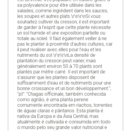
sa polyvalence pour être utilisée dans les
salades, comme ingrédient dans les sauces,
les soupes et autres plats.\r\n\r\nSi vous
souhaitez cultiver du cresson, il est important
de garder à l’esprit que cette plante nécessite
un sol humide et une exposition partielle ou
totale au soleil. Il faut également veiller à ne
pas le planter à proximité d’autres cultures, car
il peut rivaliser avec elles pour l’eau et les
nutriments du sol.\r\n\r\nLa densité de
plantation du cresson peut varier, mais
généralement environ 50 à 70 plants sont
plantés par mètre carré. Il est important de
s’assurer que les plantes disposent de
suffisamment d’eau et de nutriments pour une
bonne croissance et un bon développement.",
"pt": "Chagas officinale, também conhecida
como agrião, é uma planta perene
comumente encontrada em riachos, torrentes
de águas claras e pântanos. Esta planta é
nativa da Europa e da Ásia Central, mas
atualmente é cultivada e consumida em todo
o mundo pelo seu grande valor nutricional e